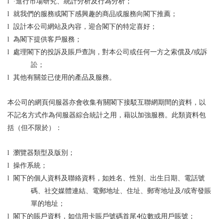
l
·進行市場研究、統計分析及行為分析；
l
就我們的服務或閣下感興趣的商品或服務向閣下推薦；
l
設計本公司網站及內容，迎合閣下的特定喜好；
l
為閣下提供客戶服務；
/
l
處理閣下的投訴及賬戶查詢，對本公司或任何一方之索償及
或訴
訟；
l
其他有關並已使用的產品及服務。
本公司的網頁伺服器亦會收集有關閣下接駁互聯網期間的資料，以
不記名方式作為伺服器綜合統計之用，藉以加強服務。此類資料包
括（但不限於）：
l
瀏覽器類型及版別；
l
操作系統；
l
閣下的個人資料及聯絡資料，如姓名、性別、出生日期、電話號
/
碼、社交媒體連結、電郵地址、住址、郵寄地址及
或寄發賬
單的地址；
4
l
閣下的賬戶資料，如信用卡賬戶號碼首尾
位數或用戶賬號；