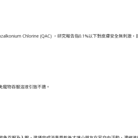
enzalkonium Chlorine (QAC) ，研究報告指0.1%以下對皮膚
免寵物吞服溶液引致不適。
安全，避免吞服及入眼，建議完成消毒風乾後才讓小朋友在家自由活動，濃縮