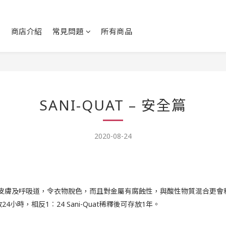
賞
商店介紹
常見問題
所有商品
SANI-QUAT – 安全篇
2020-08-24
膚及呼吸道，令衣物脫色，而且對金屬有腐蝕性，與酸性物質混合更會釋出
時，相反1︰24 Sani-Quat稀釋後可存放1年。