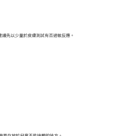
安全無刺激，建議先以少量於皮膚測試有否過敏反應。
液需要存放於兒童不能接觸的地方。