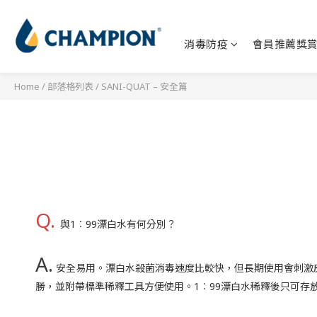
消毒防疫
會員推薦獎
Home
/
部落格列表
/
SANI-QUAT – 安全篇
Q.
與1︰99漂白水有何分別？
A.
安全易用。漂白水殺菌消毒速度比較快，但長期使用會刺激皮
勝，並附帶標準稀釋工具方便使用。1︰99漂白水稀釋後只可存放24小